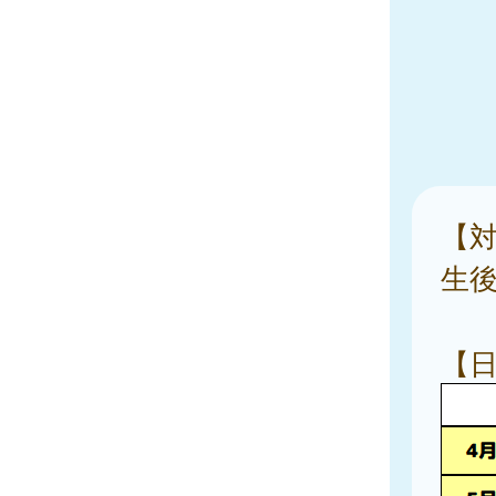
【
生後
【