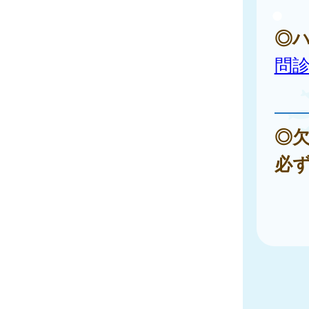
◎
問
◎
必