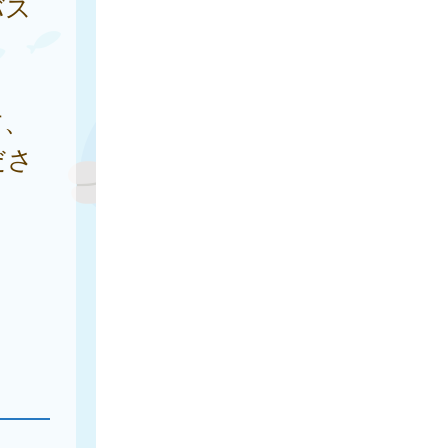
バス
す、
ださ