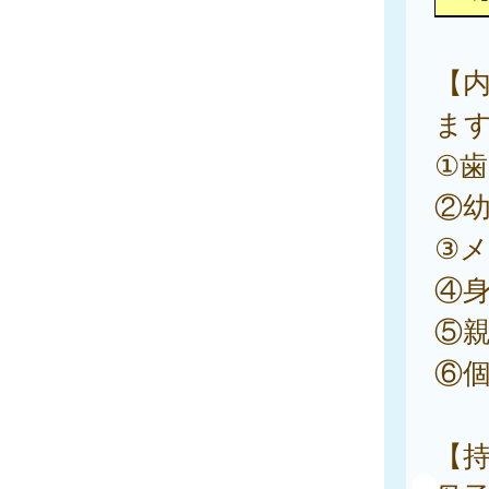
【内
ま
①
②
③
④
⑤
⑥
【