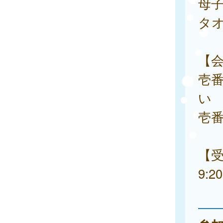
母
タ
【会
壱
い
壱
【
9:2