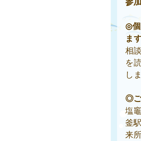
参
◎個
ま
相
を読
し
◎
塩
釜
来