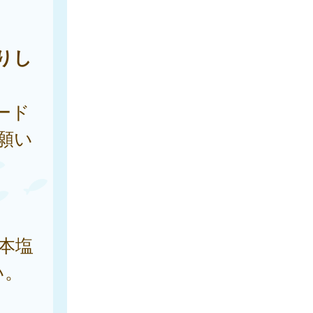
りし
ード
願い
本塩
い。