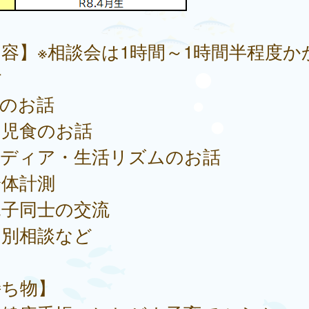
容】※相談会は1時間～1時間半程度か
す
歯のお話
幼児食のお話
メディア・生活リズムのお話
身体計測
親子同士の交流
個別相談など
持ち物】