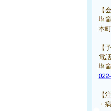
【
塩
本町
【
電
塩
022
【
・