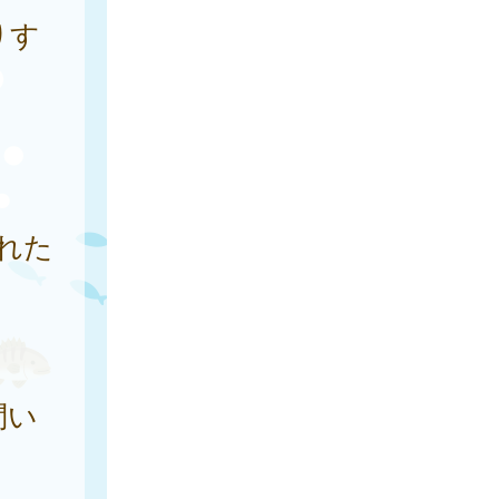
りす
れた
問い