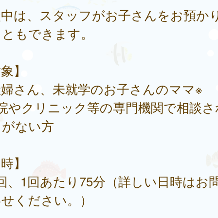
談中は、スタッフがお子さんをお預か
こともできます。
対象】
産婦さん、未就学のお子さんのママ※
病院やクリニック等の専門機関で相談さ
とがない方
日時】
回、1回あたり75分（詳しい日時はお
わせください。）