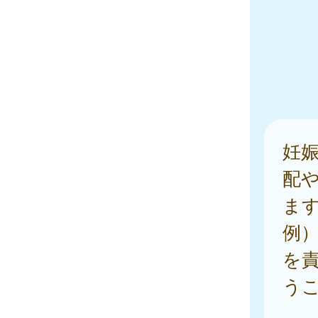
妊
配
ま
例
を
う