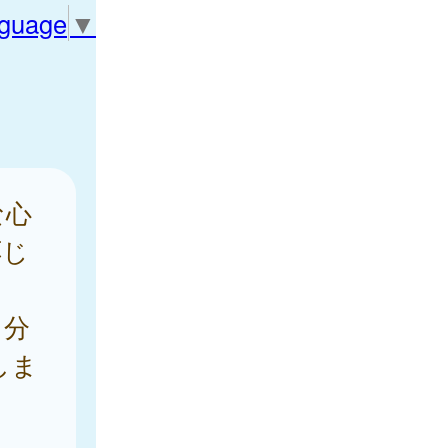
nguage
▼
な心
応じ
自分
しま