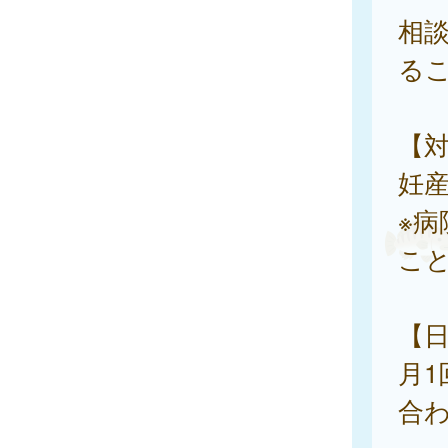
相
る
【
妊
※
こ
【
月1
合