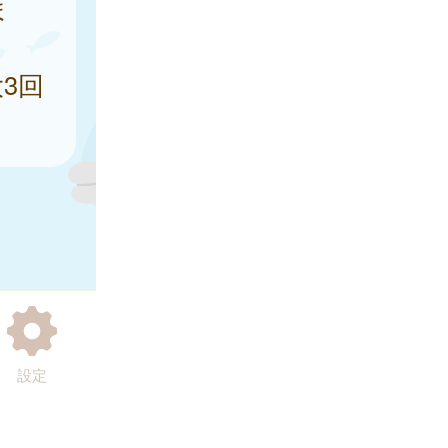
ま
3回
設定