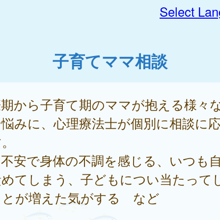
Select La
子育てママ相談
娠期から子育て期のママが抱える様々
や悩みに、心理療法士が個別に相談に
す。
）不安で身体の不調を感じる、いつも
責めてしまう、子どもについ当たって
ことが増えた気がする など