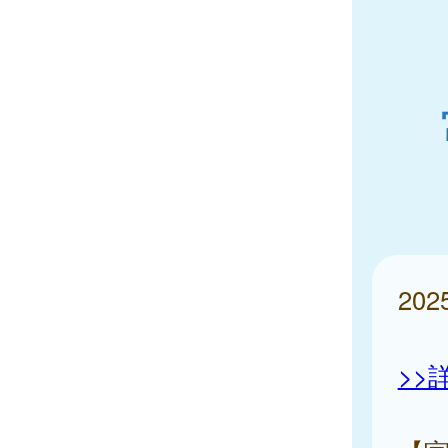
20
>>