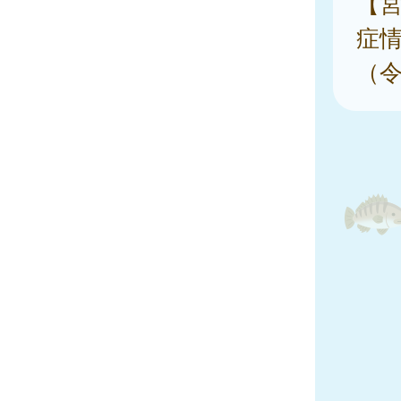
【
症
（令