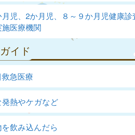
か月児、2か月児、８～９か月児健康診
実施医療機関
急ガイド
日救急医療
な発熱やケガなど
物を飲み込んだら