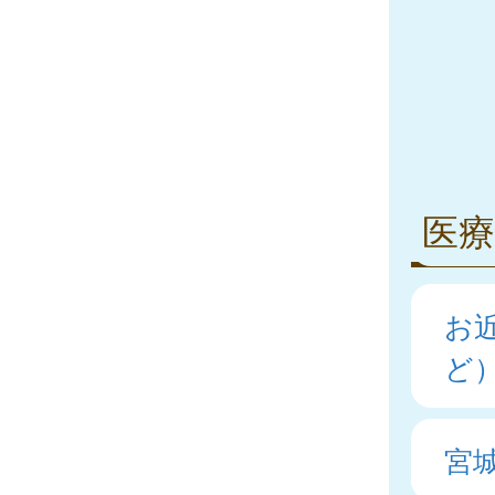
医療
お
ど
宮