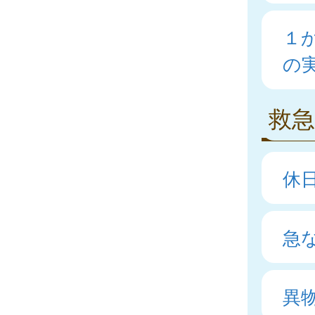
１
の
救
休
急
異