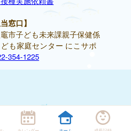
防接種実施依頼書
担当窓口】
竈市子ども未来課親子保健係
ども家庭センター にこサポ
22-354-1225
ル
カレンダー
ホーム
成長記録