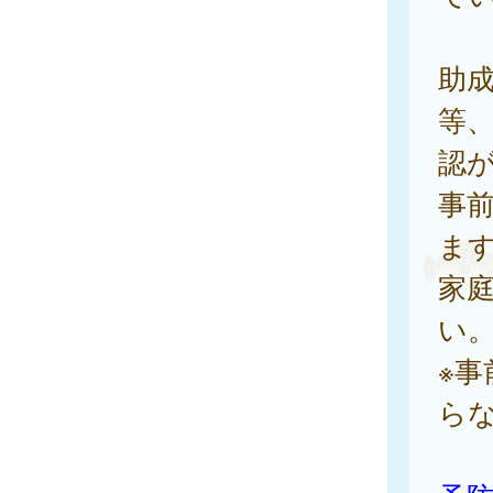
助
等、
認
事
ま
家庭
い
※
ら