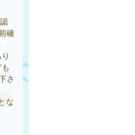
認
前確
あり
ども
下さ
とな
。