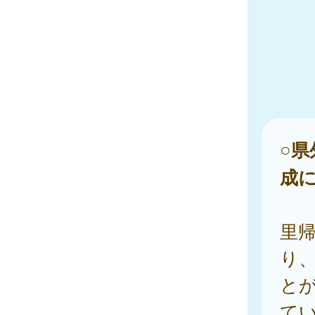
○
成
里
り
と
て