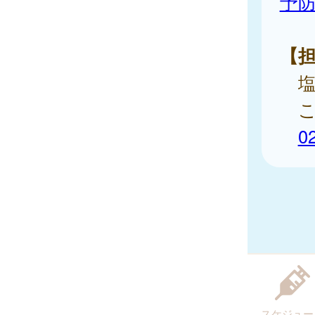
予
【
塩
こ
0
スケジュー