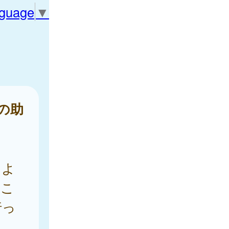
nguage
▼
の助
によ
るこ
行っ