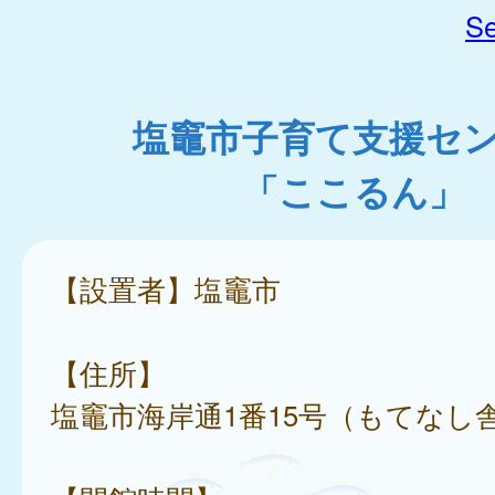
Se
塩竈市子育て支援セ
「ここるん」
【設置者】塩竈市
【住所】
塩竈市海岸通1番15号（もてなし